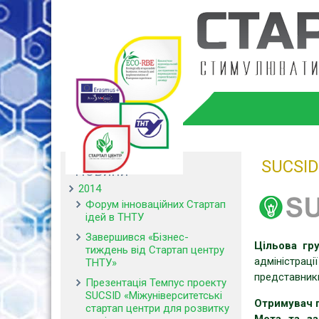
SUCSID
Новини
2014
Форум інноваційних Стартап
ідей в ТНТУ
Завершився «Бізнес-
Цільова гру
тиждень від Стартап центру
адміністрації
ТНТУ»
представники
Презентація Темпус проекту
SUCSID «Міжуніверситетські
Отримувач г
стартап центри для розвитку