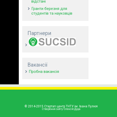
відстані
Гранти березня для
студентів та науковців
Партнери
Вакансії
Пробна вакансія
© 2014-2015 Стартап центр ТНТУ ім. Івана Пулюя
Створення сайту Олексій Дуда