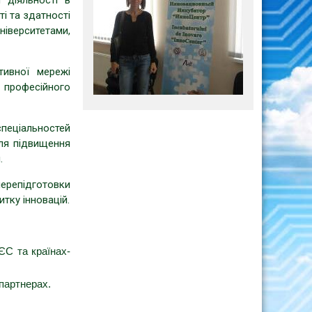
 діяльності в
і та здатності
ніверситетами,
ктивної мережі
і професійного
пеціальностей
для підвищення
.
ерепідготовки
итку інновацій.
ЄС та країнах-
-партнерах.