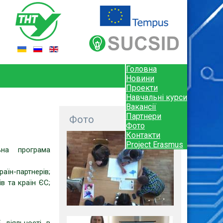
Головна
Новини
Проекти
Навчальні курси
Вакансії
Партнери
Фото
Фото
Контакти
Project Erasmus
ьна програма
аїн-партнерів;
ів та країн ЄС;