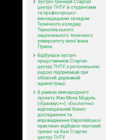
Зустріч тренерів Стартап
центру ТНТУ зі студентами
та професорсько-
викладацьким складом
Технічного коледжу
Тернопільського
національного технічного
університету імені Івана
Пулюя.
Відбулася зустріч
представників Стартап
центру ТНТУ з регіональною
радою підприємців при
обласній державній
адміністрації.
В рамках міжнародного
проекту Жан Моне Модуль
(«Еразмус+»): «Екологічно
відповідальний бізнес:
дослідження та
впровадження Європейської
практики» відбувся черговий
тренінг на базі Стартап
центру ТНТУ