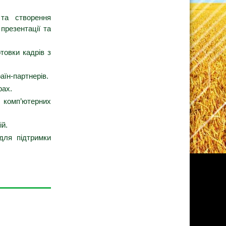
та створення
презентації та
товки кадрів з
аїн-партнерів.
рах.
 комп’ютерних
ій.
 для підтримки