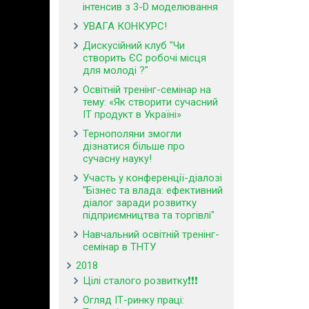
інтенсив з 3-D моделювання
УВАГА КОНКУРС!
Дискусійний клуб "Чи
створить ЄС робочі місця
для молоді ?"
Освітній тренінг-семінар на
тему: «Як створити сучасний
ІТ продукт в Україні»
Тернополяни змогли
дізнатися більше про
сучасну науку!
Участь у конференції-діалозі
"Бізнес та влада: ефективний
діалог заради розвитку
підприємництва та торгівлі"
Навчальний освітній тренінг-
семінар в ТНТУ
2018
Цілі сталого розвитку❗❗❗
Огляд ІТ-ринку праці: