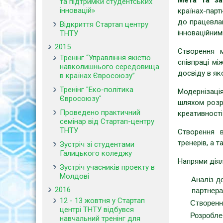
Мета та за
та підтримки студентських
інновацій»
країнах-парт
до працевлаш
Відкриття Стартап центру
інноваційним
ТНТУ
2015
Створення м
Тренінг “Управління якістю
співпраці м
навколишнього середовища
досвіду в яко
в країнах Євросоюзу”
Тренінг "Еко-політика
Модернізаці
Євросоюзу"
шляхом розро
Проведено практичний
креативності
семінар від Стартап-центру
ТНТУ
Створення в
тренерів, а 
Зустріч зі студентами
Галицького коледжу
Напрями діял
Зустріч учасників проекту в
Молдові
Аналіз до
2016
партнера
12 - 13 жовтня у Стартап
Створення
центрі ТНТУ відбувся
Розроблен
навчальний тренінг для