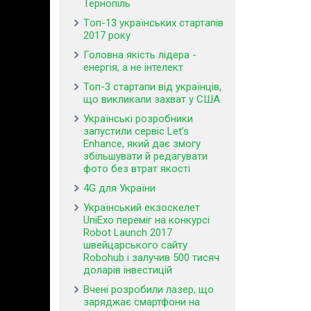
Тернопіль
Tоп-13 українських стартапів
2017 року
Головна якість лідера -
енергія, а не інтелект
Топ-3 стартапи від українців,
що викликали захват у США
Українські розробники
запустили сервіс Let’s
Enhance, який дає змогу
збільшувати й редагувати
фото без втрат якості
4G для України
Український екзоскелет
UniExo переміг на конкурсі
Robot Launch 2017
швейцарського сайту
Robohub і залучив 500 тисяч
доларів інвестицій
Вчені розробили лазер, що
заряджає смартфони на