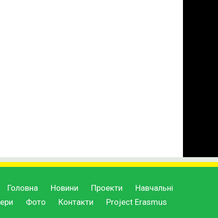
Головна
Новини
Проекти
Навчальні
ери
Фото
Контакти
Project Erasmus