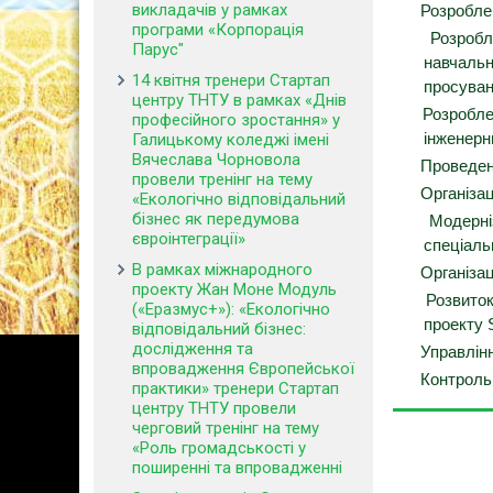
викладачів у рамках
Розроблен
програми «Корпорація
Розробле
Парус"
навчальн
14 квітня тренери Стартап
просуван
центру ТНТУ в рамках «Днів
Розроблен
професійного зростання» у
інженерн
Галицькому коледжі імені
Вячеслава Чорновола
Проведенн
провели тренінг на тему
Організац
«Екологічно відповідальний
бізнес як передумова
Модерніз
євроінтеграції»
спеціаль
В рамках міжнародного
Організац
проекту Жан Моне Модуль
Розвиток 
(«Еразмус+»): «Екологічно
проекту
відповідальний бізнес:
дослідження та
Управлінн
впровадження Європейської
Контроль 
практики» тренери Стартап
центру ТНТУ провели
черговий тренінг на тему
«Роль громадськості у
поширенні та впровадженні