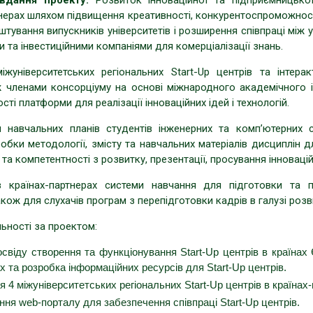
вдання проекту:
Розвиток інноваційної та підприємницької
нерах шляхом підвищення креативності, конкурентоспроможност
тування випускників університетів і розширення співпраці між у
и та інвестиційними компаніями для комерціалізації знань.
іжуніверситетських регіональних Start-Up центрів та інтера
іж членами консорціуму на основі міжнародного академічного 
сті платформи для реалізації інноваційних ідей і технологій.
я навчальних планів студентів інженерних та комп’ютерних с
бки методології, змісту та навчальних матеріалів дисциплін 
 та компетентності з розвитку, презентації, просування інновацій
 країнах-партнерах системи навчання для підготовки та п
також для слухачів програм з перепідготовки кадрів в галузі розв
ьності за проектом:
свіду створення та функціонування Start-Up центрів в країнах 
х та розробка інформаційних ресурсів для Start-Up центрів.
 4 міжуніверситетських регіональних Start-Up центрів в країнах
ня web-порталу для забезпечення співпраці Start-Up центрів.