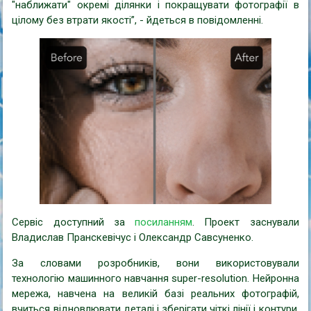
"наближати" окремі ділянки і покращувати фотографії в
цілому без втрати якості”, - йдеться в повідомленні.
Сервіс доступний за
посиланням
. Проект заснували
Владислав Пранскевічус і Олександр Савсуненко.
За словами розробників, вони використовували
технологію машинного навчання super-resolution. Нейронна
мережа, навчена на великій базі реальних фотографій,
вчиться відновлювати деталі і зберігати чіткі лінії і контури,