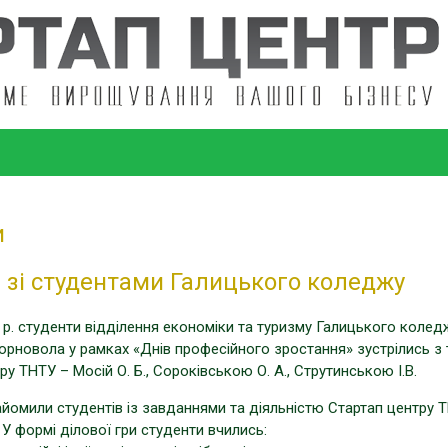
и
ч зі студентами Галицького коледжу
5 р. студенти відділення економіки та туризму Галицького коледж
орновола у рамках «Днів професійного зростання» зустрілись з
ру ТНТУ – Мосій О. Б., Сороківською О. А., Струтинською І.В.
йомили студентів із завданнями та діяльністю Стартап центру Т
 У формі ділової гри студенти вчились: