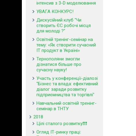
інтенсив з 3-D моделювання
УВАГА КОНКУРС!
Дискусійний клуб "Чи
створить ЄС робочі місця
для молоді ?"
Освітній тренінг-семінар на
тему: «Як створити сучасний
ІТ продукт в Україні»
Тернополяни змогли
дізнатися більше про
сучасну науку!
Участь у конференції-діалозі
"Бізнес та влада: ефективний
діалог заради розвитку
підприємництва та торгівлі"
Навчальний освітній тренінг-
семінар в ТНТУ
2018
Цілі сталого розвитку❗❗❗
Огляд ІТ-ринку праці: