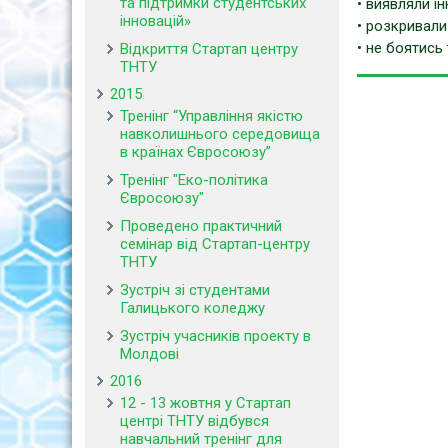
та підтримки студентських
• виявляли ін
інновацій»
• розкривали
• не боятись
Відкриття Стартап центру
ТНТУ
2015
Тренінг “Управління якістю
навколишнього середовища
в країнах Євросоюзу”
Тренінг "Еко-політика
Євросоюзу"
Проведено практичний
семінар від Стартап-центру
ТНТУ
Зустріч зі студентами
Галицького коледжу
Зустріч учасників проекту в
Молдові
2016
12 - 13 жовтня у Стартап
центрі ТНТУ відбувся
навчальний тренінг для