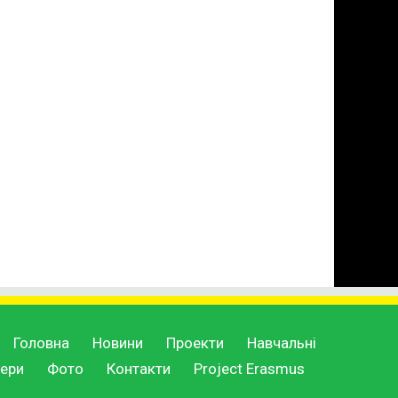
Головна
Новини
Проекти
Навчальні
ери
Фото
Контакти
Project Erasmus