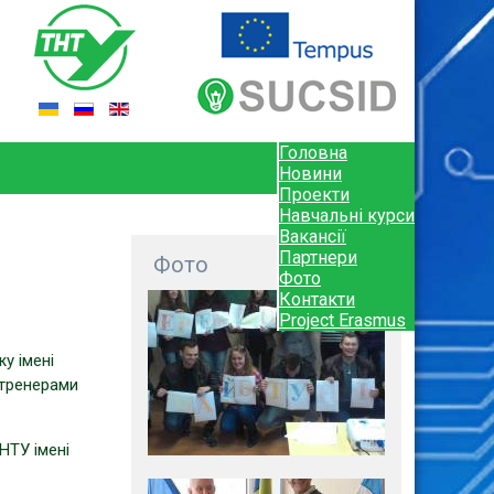
Головна
Новини
Проекти
Навчальні курси
Вакансії
Партнери
Фото
Фото
Контакти
Project Erasmus
у імені
 тренерами
НТУ імені