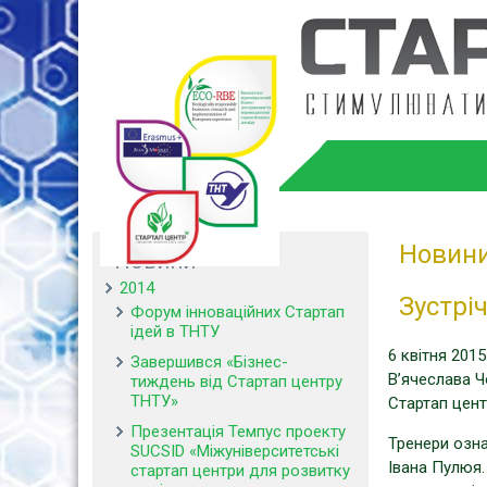
Новин
Новини
2014
Зустрі
Форум інноваційних Стартап
ідей в ТНТУ
6 квітня 201
Завершився «Бізнес-
В’ячеслава Ч
тиждень від Стартап центру
ТНТУ»
Стартап цент
Презентація Темпус проекту
Тренери озна
SUCSID «Міжуніверситетські
Івана Пулюя.
стартап центри для розвитку