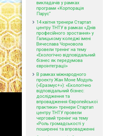
викладачів у рамках
програми «Корпорація
Парус"
14 квітня тренери Стартап
центру ТНТУ в рамках «Днів
професійного зростання» у
Галицькому коледжі імені
Вячеслава Чорновола
провели тренінг на тему
«Екологічно відповідальний
бізнес як передумова
євроінтеграції»
В рамках міжнародного
проекту Жан Моне Модуль
(«Еразмус+»): «Екологічно
відповідальний бізнес:
дослідження та
впровадження Європейської
практики» тренери Стартап
центру ТНТУ провели
черговий тренінг на тему
«Роль громадськості у
поширенні та впровадженні