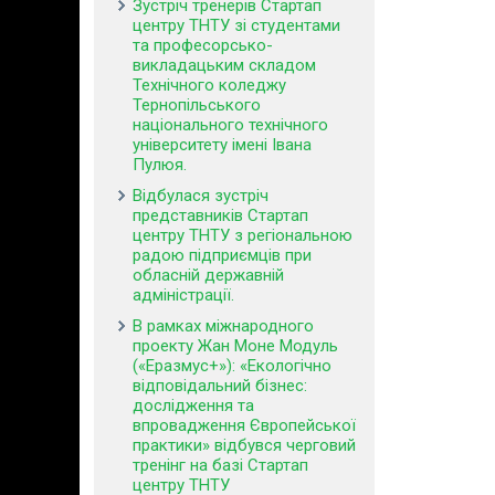
Зустріч тренерів Стартап
центру ТНТУ зі студентами
та професорсько-
викладацьким складом
Технічного коледжу
Тернопільського
національного технічного
університету імені Івана
Пулюя.
Відбулася зустріч
представників Стартап
центру ТНТУ з регіональною
радою підприємців при
обласній державній
адміністрації.
В рамках міжнародного
проекту Жан Моне Модуль
(«Еразмус+»): «Екологічно
відповідальний бізнес:
дослідження та
впровадження Європейської
практики» відбувся черговий
тренінг на базі Стартап
центру ТНТУ