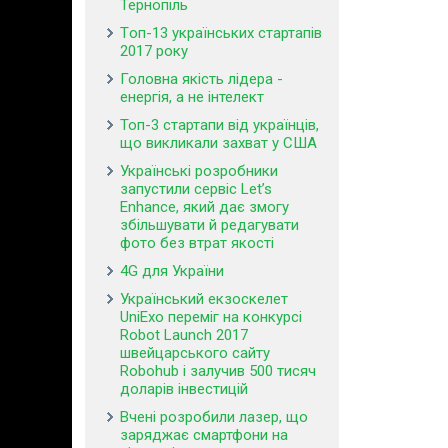
Тернопіль
Tоп-13 українських стартапів
2017 року
Головна якість лідера -
енергія, а не інтелект
Топ-3 стартапи від українців,
що викликали захват у США
Українські розробники
запустили сервіс Let’s
Enhance, який дає змогу
збільшувати й редагувати
фото без втрат якості
4G для України
Український екзоскелет
UniExo переміг на конкурсі
Robot Launch 2017
швейцарського сайту
Robohub і залучив 500 тисяч
доларів інвестицій
Вчені розробили лазер, що
заряджає смартфони на