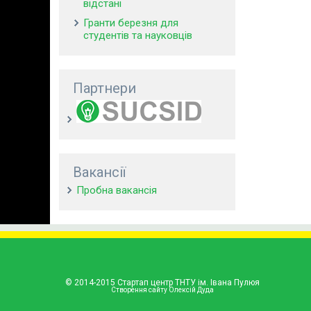
відстані
Гранти березня для
студентів та науковців
Партнери
Вакансії
Пробна вакансія
© 2014-2015 Стартап центр ТНТУ ім. Івана Пулюя
Створення сайту Олексій Дуда