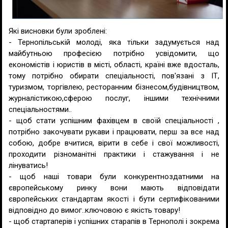
Які висновки були зроблені:
- Тернопільській молоді, яка тільки задумується над
майбутньою професією потрібно усвідомити, що
економістів і юристів в місті, області, країні вже вдосталь,
тому потрібно обирати спеціальності, пов'язані з ІТ,
туризмом, торгівлею, ресторанним бізнесом,будівництвом,
журналістикою,сферою послуг, іншими технічними
спеціальностями..
- щоб стати успішним фахівцем в своїй спеціальності ,
потрібно закочувати рукави і працювати, перш за все над
собою, добре вчитися, вірити в себе і свої можливості,
проходити різноманітні практики і стажування і не
лінуватись!
- щоб наші товари були конкурентноздатними на
європейському ринку вони мають відповідати
європейських стандартам якості і бути сертифікованими
відповідно до вимог..ключовою є якість товару!
- щоб стартаперів і успішних старапів в Тернополі і зокрема