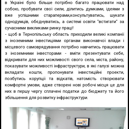
в Україні було більше потрібно багато працювати над
собою, пробувати свої сили, ділитись думками, ідеями з
вже успішними стараперами,консультуватись, шукати
однодумців, обєднуватись, а системі освіти "встигати" за
сучасними викликами ринку праці!
- щоб в Тернопільську область приходили великі компанії
з іноземними інвестиціями органам виконавчої влади і
місцевого самоврядування потрібно навчитись працювати
з іноземними інвесторами - вміти презентувати себе,
відкривати для них можливості свого села, міста, району,
показувати можливості інфраструктури, в які галузі можна
вкладати кошти, пропонувати інвестиційні проекти,
позбутись корупції та відкатів, натомість створювати
комфортні умови, адже створені нові робочі місця це для
них в першу чергу сплачені податки до бюджету та його
збільшення для розвитку інфраструктури.